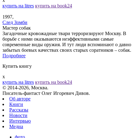
x
купить на litres
купить на book24
1997,
След Зомби
Мастер собак
Загадочные кровожадные твари терроризируют Москву. В
борьбе с ними оказываются неэффективными самые
современные виды оружия. И тут люди вспоминают о давно
забытых боевых качествах своих старых соратников – собак.
Подробнее
Купить книгу
x
купить на litres
купить на book24
© 2014-2026, Москва.
Писатель-фантаст Олег Игоревич Дивов.
Об авторе
Книги
Рассказы
Новости
Интервью
Медиа
фото