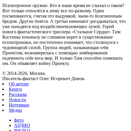
Психотронное оружие. Кто в наше время не слыхал о таком?
Вот только относятся к нему все по-разному. Одни
посмеиваются, считая это выдумкой, чьим-то болезненным
бредом. Другие боятся. А третьи начинают догадываться, что
уже находятся под воздействиемзловещих лучей. Герой
нового фантастического триллера «Стальное Сердце» Тим
Костенко поначалу не слишком верит в существование
психотроники, но постепенно понимает, что столкнулся с
чудовищной силой. Группа людей, называющая себя
Проектом, вознамерилась с помощью зомбирования
подчинить себе весь мир. И только Тим способен помешать
им. Он объявляет войну Проекту.
© 2014-2026, Москва.
Писатель-фантаст Олег Игоревич Дивов.
Об авторе
Книги
Рассказы
Новости
Интервью
Медиа
фото
АУДИО
ВИДЕО