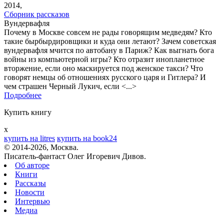
2014,
Сборник рассказов
Вундервафля
Почему в Москве совсем не рады говорящим медведям? Кто
такие бырбырдировщики и куда они летают? Зачем советская
вундервафля мчится по автобану в Париж? Как выгнать бога
войны из компьютерной игры? Кто отразит инопланетное
вторжение, если оно маскируется под женское такси? Что
говорят немцы об отношениях русского царя и Гитлера? И
чем страшен Черный Лукич, если <...>
Подробнее
Купить книгу
x
купить на litres
купить на book24
© 2014-2026, Москва.
Писатель-фантаст Олег Игоревич Дивов.
Об авторе
Книги
Рассказы
Новости
Интервью
Медиа