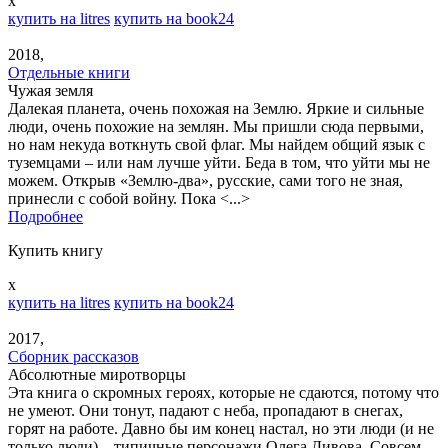
x
купить на litres
купить на book24
2018,
Отдельные книги
Чужая земля
Далекая планета, очень похожая на Землю. Яркие и сильные
люди, очень похожие на землян. Мы пришли сюда первыми,
но нам некуда воткнуть свой флаг. Мы найдем общий язык с
туземцами – или нам лучше уйти. Беда в том, что уйти мы не
можем. Открыв «Землю-два», русские, сами того не зная,
принесли с собой войну. Пока <...>
Подробнее
Купить книгу
x
купить на litres
купить на book24
2017,
Сборник рассказов
Абсолютные миротворцы
Эта книга о скромных героях, которые не сдаются, потому что
не умеют. Они тонут, падают с неба, пропадают в снегах,
горят на работе. Давно бы им конец настал, но эти люди (и не
только люди) – типичные персонажи Олега Дивова. Совсем