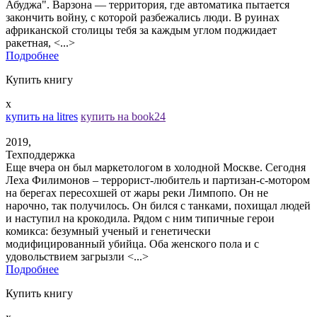
Абуджа". Варзона — территория, где автоматика пытается
закончить войну, с которой разбежались люди. В руинах
африканской столицы тебя за каждым углом поджидает
ракетная, <...>
Подробнее
Купить книгу
x
купить на litres
купить на book24
2019,
Техподдержка
Еще вчера он был маркетологом в холодной Москве. Сегодня
Леха Филимонов – террорист-любитель и партизан-с-мотором
на берегах пересохшей от жары реки Лимпопо. Он не
нарочно, так получилось. Он бился с танками, похищал людей
и наступил на крокодила. Рядом с ним типичные герои
комикса: безумный ученый и генетически
модифицированный убийца. Оба женского пола и с
удовольствием загрызли <...>
Подробнее
Купить книгу