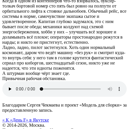
Когда в одном из контейнеров что-то взорвалось, буксир-
толкач бортовой номер сто пять был ровно на полпути от
орбитального лифта к стоянке дальнобоев. Обычный рейс, все
системы в норме, самочувствие экипажа сытое и
удовлетворенное. Капитан глубоко задумался, это с ним
бывает после обеда; механики колдуют над схемой
энергосбережения, хобби у них – улучшать всё хорошее и
доламывать всё плохое; операторы простонародно режутся в
нарды; и никто не пристегнут, естественно.
Ладно, ладно, пилот застегнулся. Хоть один нормальный
космонавт, даром что ведёт машину «без рук» и смотрит куда-
то внутрь себя: у него там в голове крутится фантастический
сериал про киборгов, шестнадцатый сезон, никто уже не
надеется, что эти идиоты поженятся.
А штурман вообще чёрт знает где.
Привычная рабочая обстановка.
Благодарим Сергея Чекмаева и проект «Модель для сборки» за
предоставленную запись.
«
К «День F» в Якутске
© 2014-2026, Москва.