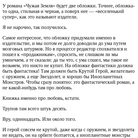
У романа «Чужая Земля» будет две обложки. Точнее, обложка-
то одна, стильная и черная, а поверх нее — «веселенький
супер», как это называют издатели.
Я не нарочно, так получилось.
Самое интересное, что обложку придумали именно в
издательстве, и мы потом ее долго доводили до ума путем
мозговых штурмов. Но в процессе редактор спохватился и
пошел к «продажникам», спросить, не слишком ли мы
умничаем, а те сказали: да ты что, с ума сошел, мы такое не
возьмем, это никто не купит. На обложке фантастики должна
быть фантастика! Там должен быть Крутой Герой, желательно
с оружием, а еще Звездолет, и хорошо бы Инопланетных
Монстров. Чтобы сразу понятно: это фантастический роман, а
не какой-нибудь там про любовь.
Книжка именно про любовь, кстати.
Трупов там всего штук десять.
Вру, одиннадцать. Или около того.
И герой совсем не крутой, даже когда с оружием, и звездолета
не видать, он на орбите болтается, а инопланетные монстры