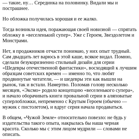
— такие, ну… Серединка на половинку. Видали мы и
пострашнее.
Но обложка получилась хорошая и ее жалко.
Тогда возникла идея, поражающая своей новизной — спрятать
обложку в «веселенький супер». Уже с Героем, Звездолетом и
Монстрами.
Нет, я продажников отчасти понимаю, у них опыт трудный.
Сам двадцать лет варюсь в этой каше, всякое видал. Помню,
сделали безукоризненно стильный дизайн для серии
«Шедевры отечественной фантастики», восходящий к лучшим
образцам советских времен — именно то, что любят
продвинутые читатели, — и шедевры эти как вышли на
рынок, так и встали. Намертво. Поломав голову несколько
месяцев, «Эксмо» родило концепцию «веселенького супера»,
и начало оборачивать книги провальной серии в аляповатые
суперлобложки, непременно с Крутым Героем (обычно —
мужик с пистолетом), и вдруг серия начала продаваться.
В общем, «Чужой Земле» относительно повезло: не будь у
издательства такого опыта, накрылась бы наша черная
красота. Сколько мы с этим лицом мудрили — словами не
описать.