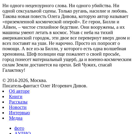
Ни одного нецензурного слова. Ни одного убийства. Ни
одной сексуальной сцены. Только ругань, насилие и любовь.
Такова новая повесть Олега Дивова, которую автор называет
»приземленной космической оперой». Ее герои, Билли и
Айвен, – чистое стихийное бедствие. Они вооружены, а их
машины умеют летать в космос. Упав с неба на тихий
американский городок, эти двое все перевернут вверх дном и
всех поставят на уши. Не нарочно. Просто их попросят о
помощи. А все из-за Билли, у которого есть одна волшебная
хреновина. Шеф полиции еще пожалеет о своей просьбе,
город понесет материальный ущерб, да и военно-космическим
силам Земли достанется на орехи. Бей Чужих, спасай
Галактику!
© 2014-2026, Москва.
Писатель-фантаст Олег Игоревич Дивов.
Об авторе
Книги
Рассказы
Новости
Интервью
Медиа
фото
АУДИО